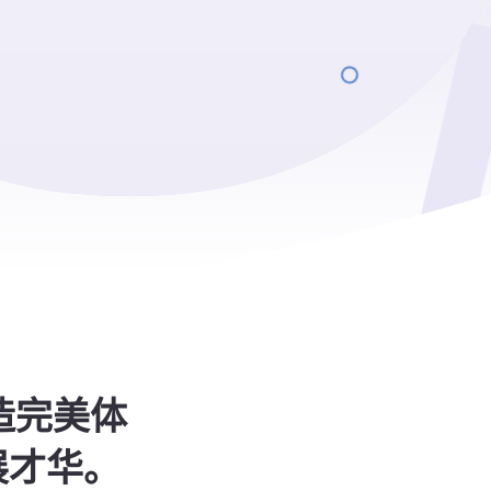
造完美体
展才华。