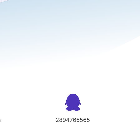
m
2894765565