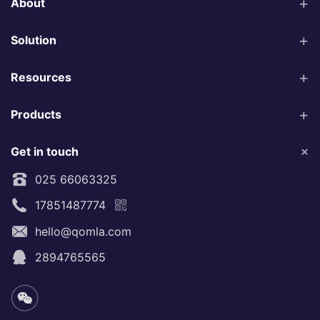
About
Solution
Resources
Products
Get in touch
025 66063325
17851487774
hello@qomla.com
2894765565