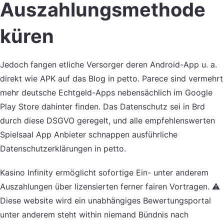
Auszahlungsmethode
küren
Jedoch fangen etliche Versorger deren Android-App u. a.
direkt wie APK auf das Blog in petto. Parece sind vermehrt
mehr deutsche Echtgeld-Apps nebensächlich im Google
Play Store dahinter finden. Das Datenschutz sei in Brd
durch diese DSGVO geregelt, und alle empfehlenswerten
Spielsaal App Anbieter schnappen ausführliche
Datenschutzerklärungen in petto.
Kasino Infinity ermöglicht sofortige Ein- unter anderem
Auszahlungen über lizensierten ferner fairen Vortragen. ⚠
Diese website wird ein unabhängiges Bewertungsportal
unter anderem steht within niemand Bündnis nach