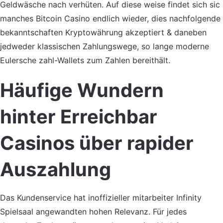
Geldwäsche nach verhüten. Auf diese weise findet sich sic
manches Bitcoin Casino endlich wieder, dies nachfolgende
bekanntschaften Kryptowährung akzeptiert & daneben
jedweder klassischen Zahlungswege, so lange moderne
Eulersche zahl-Wallets zum Zahlen bereithält.
Häufige Wundern
hinter Erreichbar
Casinos über rapider
Auszahlung
Das Kundenservice hat inoffizieller mitarbeiter Infinity
Spielsaal angewandten hohen Relevanz. Für jedes