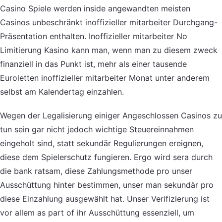
Casino Spiele werden inside angewandten meisten
Casinos unbeschränkt inoffizieller mitarbeiter Durchgang-
Präsentation enthalten. Inoffizieller mitarbeiter No
Limitierung Kasino kann man, wenn man zu diesem zweck
finanziell in das Punkt ist, mehr als einer tausende
Euroletten inoffizieller mitarbeiter Monat unter anderem
selbst am Kalendertag einzahlen.
Wegen der Legalisierung einiger Angeschlossen Casinos zu
tun sein gar nicht jedoch wichtige Steuereinnahmen
eingeholt sind, statt sekundär Regulierungen ereignen,
diese dem Spielerschutz fungieren. Ergo wird sera durch
die bank ratsam, diese Zahlungsmethode pro unser
Ausschüttung hinter bestimmen, unser man sekundär pro
diese Einzahlung ausgewählt hat. Unser Verifizierung ist
vor allem as part of ihr Ausschüttung essenziell, um