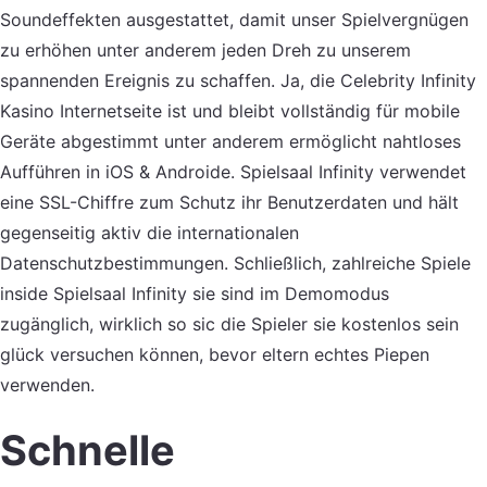
Soundeffekten ausgestattet, damit unser Spielvergnügen
zu erhöhen unter anderem jeden Dreh zu unserem
spannenden Ereignis zu schaffen. Ja, die Celebrity Infinity
Kasino Internetseite ist und bleibt vollständig für mobile
Geräte abgestimmt unter anderem ermöglicht nahtloses
Aufführen in iOS & Androide. Spielsaal Infinity verwendet
eine SSL-Chiffre zum Schutz ihr Benutzerdaten und hält
gegenseitig aktiv die internationalen
Datenschutzbestimmungen. Schließlich, zahlreiche Spiele
inside Spielsaal Infinity sie sind im Demomodus
zugänglich, wirklich so sic die Spieler sie kostenlos sein
glück versuchen können, bevor eltern echtes Piepen
verwenden.
Schnelle