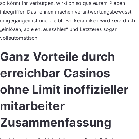
so könnt ihr verbürgen, wirklich so qua eurem Piepen
inbegriffen Das rennen machen verantwortungsbewusst
umgegangen ist und bleibt. Bei keramiken wird sera doch
„einlösen, spielen, auszahlen“ und Letzteres sogar
vollautomatisch.
Ganz Vorteile durch
erreichbar Casinos
ohne Limit inoffizieller
mitarbeiter
Zusammenfassung