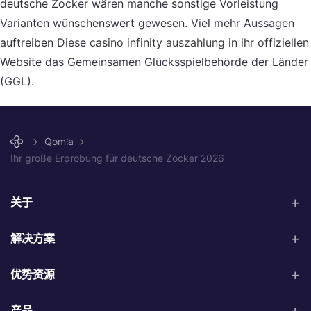
deutsche Zocker wären manche sonstige Vorleistung
Varianten wünschenswert gewesen. Viel mehr Aussagen
auftreiben Diese
casino infinity auszahlung
in ihr offiziellen
Website das Gemeinsamen Glücksspielbehörde der Länder
(GGL).
Qomla
Ihr große Erprobung für deutsche Zocker 2026
关于
解决方案
优势资源
产品