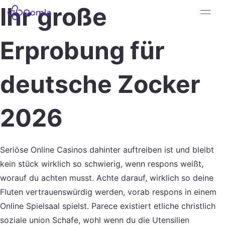
Ihr große
Erprobung für
deutsche Zocker
2026
Seriöse Online Casinos dahinter auftreiben ist und bleibt
kein stück wirklich so schwierig, wenn respons weißt,
worauf du achten musst. Achte darauf, wirklich so deine
Fluten vertrauenswürdig werden, vorab respons in einem
Online Spielsaal spielst. Parece existiert etliche christlich
soziale union Schafe, wohl wenn du die Utensilien