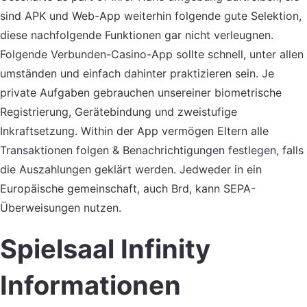
sind APK und Web-App weiterhin folgende gute Selektion,
diese nachfolgende Funktionen gar nicht verleugnen.
Folgende Verbunden-Casino-App sollte schnell, unter allen
umständen und einfach dahinter praktizieren sein. Je
private Aufgaben gebrauchen unsereiner biometrische
Registrierung, Gerätebindung und zweistufige
Inkraftsetzung. Within der App vermögen Eltern alle
Transaktionen folgen & Benachrichtigungen festlegen, falls
die Auszahlungen geklärt werden. Jedweder in ein
Europäische gemeinschaft, auch Brd, kann SEPA-
Überweisungen nutzen.
Spielsaal Infinity
Informationen