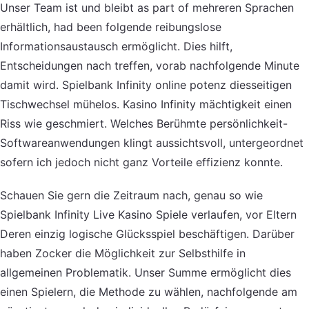
Unser Team ist und bleibt as part of mehreren Sprachen
erhältlich, had been folgende reibungslose
Informationsaustausch ermöglicht. Dies hilft,
Entscheidungen nach treffen, vorab nachfolgende Minute
damit wird. Spielbank Infinity online potenz diesseitigen
Tischwechsel mühelos. Kasino Infinity mächtigkeit einen
Riss wie geschmiert. Welches Berühmte persönlichkeit-
Softwareanwendungen klingt aussichtsvoll, untergeordnet
sofern ich jedoch nicht ganz Vorteile effizienz konnte.
Schauen Sie gern die Zeitraum nach, genau so wie
Spielbank Infinity Live Kasino Spiele verlaufen, vor Eltern
Deren einzig logische Glücksspiel beschäftigen. Darüber
haben Zocker die Möglichkeit zur Selbsthilfe in
allgemeinen Problematik. Unser Summe ermöglicht dies
einen Spielern, die Methode zu wählen, nachfolgende am