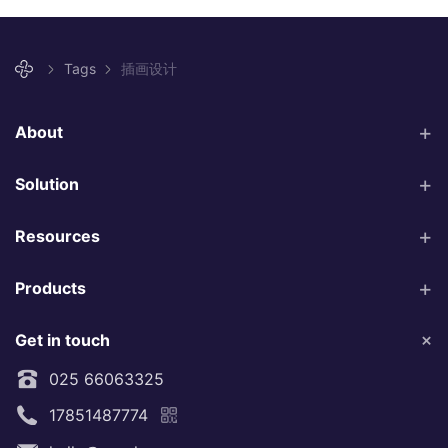
Tags
插画设计
About
Solution
Resources
Products
Get in touch
025 66063325
17851487774