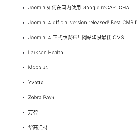
Joomla 如何在国内使用 Google reCAPTCHA
Joomla! 4 official version released! Best CMS 
Joomla! 4 正式版发布！网站建设最佳 CMS
Larkson Health
Mdcplus
Yvette
Zebra Pay+
万智
华高建材