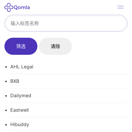
筛选
清除
AHL Legal
BXB
Dailymed
Eastwell
Hibuddy