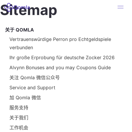
Sitemap
关于 QOMLA
Vertrauenswürdige Perron pro Echtgeldspiele
verbunden
Ihr große Erprobung für deutsche Zocker 2026
Alvynn Bonuses and you may Coupons Guide
关注 Qomla 微信公众号
Service and Support
加 Qomla 微信
服务支持
关于我们
工作机会